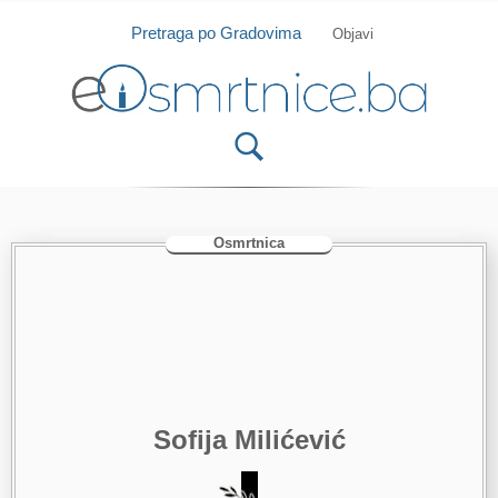
Isprobajte našu Android i IOS aplikaciju
Otvori
Pretraga po Gradovima
Objavi
Osmrtnica
Sofija Milićević