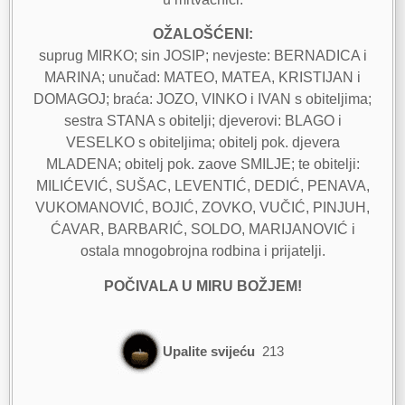
OŽALOŠĆENI:
suprug MIRKO; sin JOSIP; nevjeste: BERNADICA i
MARINA; unučad: MATEO, MATEA, KRISTIJAN i
DOMAGOJ; braća: JOZO, VINKO i IVAN s obiteljima;
sestra STANA s obitelji; djeverovi: BLAGO i
VESELKO s obiteljima; obitelj pok. djevera
MLADENA; obitelj pok. zaove SMILJE; te obitelji:
MILIĆEVIĆ, SUŠAC, LEVENTIĆ, DEDIĆ, PENAVA,
VUKOMANOVIĆ, BOJIĆ, ZOVKO, VUČIĆ, PINJUH,
ĆAVAR, BARBARIĆ, SOLDO, MARIJANOVIĆ i
ostala mnogobrojna rodbina i prijatelji.
POČIVALA U MIRU BOŽJEM!
Upalite svijeću
213