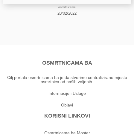
osmrtnicama
20/02/2022
OSMRTNICAMA BA
Cilj portala osmrtnicama ba je da stvorimo centralizirano mjesto
osmrtnica od naših voljenih.
Informacije i Usluge
Objavi
KORISNI LINKOVI
Osmrtnicama ba Mostar