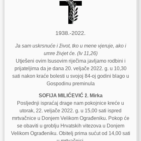
1938.-2022.
Ja sam uskrsnuće i život, tko u mene vjeruje, ako i
umre živjet će. (Iv 11,26)
Utješeni ovim Isusovim riječima javljamo rodbini i
prijateljima da je dana 20. veljače 2022. g. u 10,30
sati nakon kraće bolesti u svojoj 84-oj godini blago u
Gospodinu preminula
SOFIJA MILIĆEVIĆ ž. Mirka
Posljednji ispraćaj drage nam pokojnice kreće u
utorak, 22. veljače 2022. g. u 15,00 sati ispred
mrtvačnice u Donjem Velikom Ograđeniku. Pokop će
se obaviti u groblju Hrvatskih vitezova u Donjem
Velikom Ograđeniku. Obitelj prima sućut od 14,00 sati
u mrtvačnici.