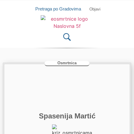
Isprobajte našu Android i IOS aplikaciju
Otvori
Pretraga po Gradovima
Objavi
Osmrtnica
Spasenija Martić