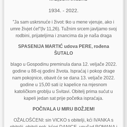
1934. - 2022.
”Ja sam uskrsnuće i život: tko u mene vjeruje, ako i
umre živjet će!”(Iv 11,26). Tužnim srcem javljamo svoj
rodbini, prijateljima i znancima da je naša draga
SPASENIJA MARTIĆ udova PERE, rođena
ŠUTALO
blago u Gospodinu preminula dana 12. veljače 2022.
godine u 88-oj godini života. Ispraćaj i pokop drage
nam pokojnice, obavit će se dana 13. veljače 2022.
godine u 15,00 sati iz kapelice na mjesnom
katoličkom groblju u Svitavi. Obitelj prima sućut u
kapeli jedan sat prije početka ispraćaja.
POČIVALA U MIRU BOŽJEM!
OŽALOŠĆENI: sin VICKO s obitelji, kći IVANKA s
obitelji, obitelj pok. kćeri DANICE, unučad ROMANA i