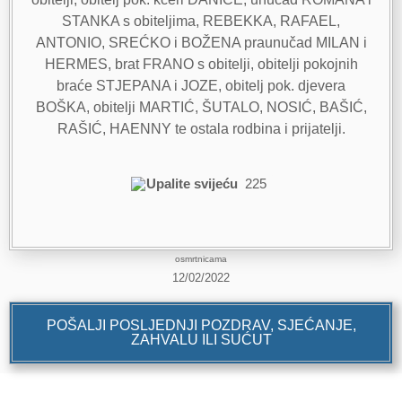
STANKA s obiteljima, REBEKKA, RAFAEL,
ANTONIO, SREĆKO i BOŽENA praunučad MILAN i
HERMES, brat FRANO s obitelji, obitelji pokojnih
braće STJEPANA i JOZE, obitelj pok. djevera
BOŠKA, obitelji MARTIĆ, ŠUTALO, NOSIĆ, BAŠIĆ,
RAŠIĆ, HAENNY te ostala rodbina i prijatelji.
Upalite svijeću
225
osmrtnicama
12/02/2022
POŠALJI POSLJEDNJI POZDRAV, SJEĆANJE,
ZAHVALU ILI SUĆUT