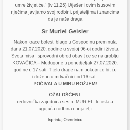
umre živjet će." (Iv 11,26) Utješeni ovim Isusovim
riječima javljamo svoj rodbini, prijateljima i znancima
da je naša draga
Sr Muriel Geisler
Nakon kraće bolesti blago u Gospodinu preminula
dana 21.07.2020. godine u svojoj 96-oj godini života.
Sveta misa i sprovodni obred obavit će se na groblju
KOVAČICA – Međugorje u ponedjeljak 27.07.2020.
godine u 17 sati. Tijelo drage nam pokojnice bit će
izloženo u mrtvačnici od 16 sati.
POČIVALA U MIRU BOŽJEM!
OŽALOŠĆENI:
redovnička zajednica sestre MURIEL, te ostala
tugujuća rodbina i prijatelji.
Isprintaj Osmrtnicu