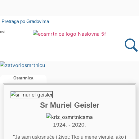
Isprobajte našu Android i IOS aplikaciju
Pretraga po Gradovima
Otvori
avi
Osmrtnica
Sr Muriel Geisler
1924. - 2020.
"Ja sam uskrsnuće i život: Tko u mene vjeruje, ako i