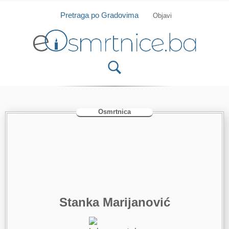
Isprobajte našu Android i IOS aplikaciju
Otvori
Pretraga po Gradovima
Objavi
Osmrtnica
Stanka Marijanović