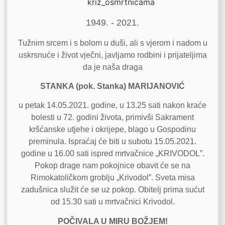
1949. - 2021.
Tužnim srcem i s bolom u duši, ali s vjerom i nadom u
uskrsnuće i život vječni, javljamo rodbini i prijateljima
da je naša draga
STANKA (pok. Stanka) MARIJANOVIĆ
u petak 14.05.2021. godine, u 13.25 sati nakon kraće
bolesti u 72. godini života, primivši Sakrament
kršćanske utjehe i okrijepe, blago u Gospodinu
preminula. Ispraćaj će biti u subotu 15.05.2021.
godine u 16.00 sati ispred mrtvačnice „KRIVODOL”.
Pokop drage nam pokojnice obavit će se na
Rimokatoličkom groblju „Krivodol”. Sveta misa
zadušnica služit će se uz pokop. Obitelj prima sućut
od 15.30 sati u mrtvačnici Krivodol.
POČIVALA U MIRU BOŽJEM!