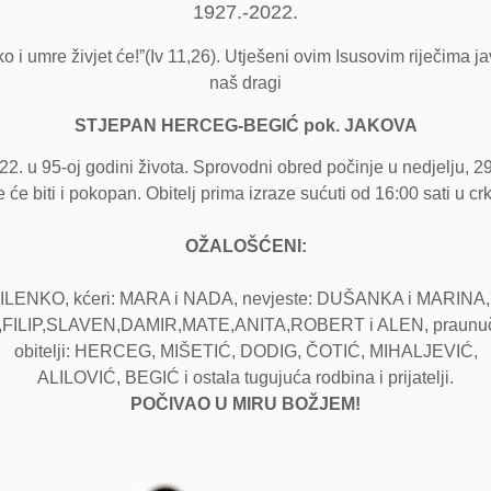
1927.-2022.
o i umre živjet će!”(Iv 11,26). Utješeni ovim Isusovim riječima ja
naš dragi
STJEPAN HERCEG-BEGIĆ pok. JAKOVA
22. u 95-oj godini života. Sprovodni obred počinje u nedjelju
e biti i pokopan. Obitelj prima izraze sućuti od 16:00 sati u 
OŽALOŠĆENI:
MILENKO, kćeri: MARA i NADA, nevjeste: DUŠANKA i MARINA,
IP,SLAVEN,DAMIR,MATE,ANITA,ROBERT i ALEN, praunučad, o
obitelji: HERCEG, MIŠETIĆ, DODIG, ČOTIĆ, MIHALJEVIĆ,
ALILOVIĆ, BEGIĆ i ostala tugujuća rodbina i prijatelji.
POČIVAO U MIRU BOŽJEM!