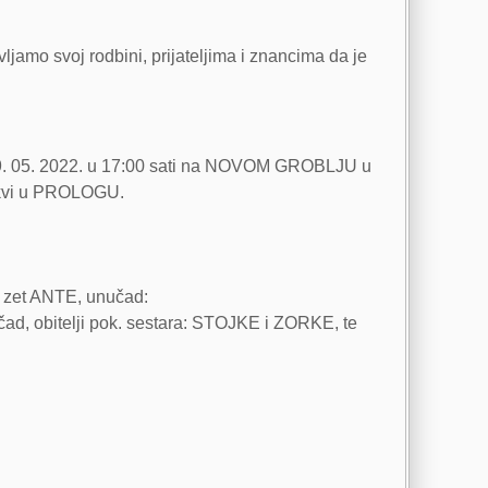
vljamo svoj rodbini, prijateljima i znancima da je
, 29. 05. 2022. u 17:00 sati na NOVOM GROBLJU u
crkvi u PROLOGU.
 zet ANTE, unučad:
bitelji pok. sestara: STOJKE i ZORKE, te