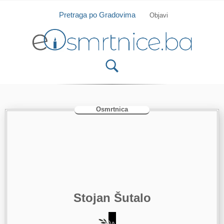
Isprobajte našu Android i IOS aplikaciju
Otvori
Pretraga po Gradovima
Objavi
Osmrtnica
Stojan Šutalo