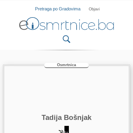
Isprobajte našu Android i IOS aplikaciju
Otvori
Pretraga po Gradovima
Objavi
Osmrtnica
Tadija Bošnjak