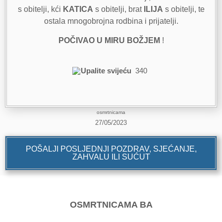
s obitelji, kći
KATICA
s obitelji, brat
ILIJA
s obitelji, te
ostala mnogobrojna rodbina i prijatelji.
POČIVAO U MIRU BOŽJEM
!
Upalite svijeću
340
osmrtnicama
27/05/2023
POŠALJI POSLJEDNJI POZDRAV, SJEĆANJE,
ZAHVALU ILI SUĆUT
OSMRTNICAMA BA