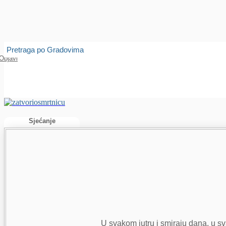
Isprobajte našu Android i IOS aplikaciju
Otvori
Pretraga po Gradovima
Objavi
Sjećanje
U svakom jutru i smiraju dana, u svak