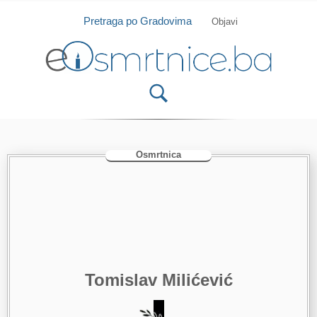
Isprobajte našu Android i IOS aplikaciju
Otvori
Pretraga po Gradovima
Objavi
Osmrtnica
Tomislav Milićević