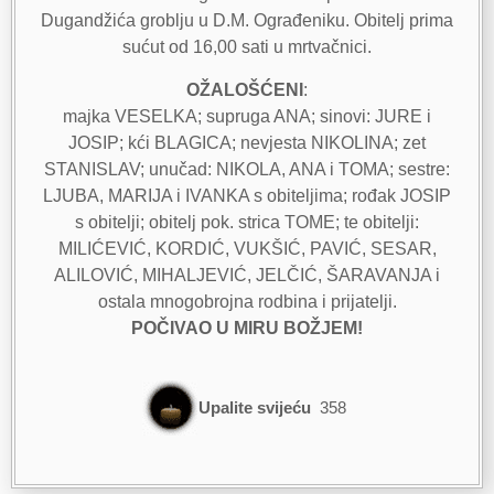
Dugandžića groblju u D.M. Ograđeniku. Obitelj prima
sućut od 16,00 sati u mrtvačnici.
OŽALOŠĆENI
:
majka VESELKA; supruga ANA; sinovi: JURE i
JOSIP; kći BLAGICA; nevjesta NIKOLINA; zet
STANISLAV; unučad: NIKOLA, ANA i TOMA; sestre:
LJUBA, MARIJA i IVANKA s obiteljima; rođak JOSIP
s obitelji; obitelj pok. strica TOME; te obitelji:
MILIĆEVIĆ, KORDIĆ, VUKŠIĆ, PAVIĆ, SESAR,
ALILOVIĆ, MIHALJEVIĆ, JELČIĆ, ŠARAVANJA i
ostala mnogobrojna rodbina i prijatelji.
POČIVAO U MIRU BOŽJEM!
Upalite svijeću
358