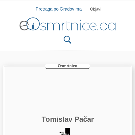
Isprobajte našu Android i IOS aplikaciju
Otvori
Pretraga po Gradovima
Objavi
Osmrtnica
Tomislav Pačar