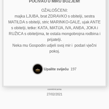
POČIVAO U MIRU BOŽJEM!
OŽALOŠĆENI:
majka LJUBA, brat ZDRAVKO s obitelji, sestra
MATILDA s obitelji, stric MARINKO-GALE, ujak ANTE
s obitelji, tetke: KATA, MATIJA, IVA, ANĐA, JOKA i
RUŽICA s obiteljima, te ostala mongobrojna rodbina i
prijatelji.
Neka mu Gospodin udjeli svoj mir i podari vječni
pokoj.
Upalite svijeću
197
osmrtnicama
27/02/2021