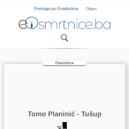
Isprobajte našu Android i IOS aplikaciju
Otvori
Pretraga po Gradovima
Objavi
Osmrtnica
Tomo Planinić - Tušup