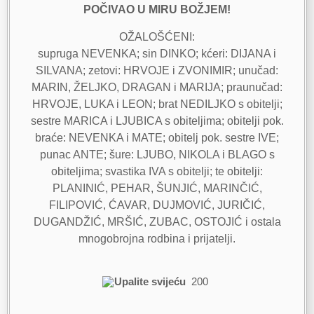
POČIVAO U MIRU BOŽJEM!
OŽALOŠĆENI:
supruga NEVENKA; sin DINKO; kćeri: DIJANA i
SILVANA; zetovi: HRVOJE i ZVONIMIR; unučad:
MARIN, ŽELJKO, DRAGAN i MARIJA; praunučad:
HRVOJE, LUKA i LEON; brat NEDILJKO s obitelji;
sestre MARICA i LJUBICA s obiteljima; obitelji pok.
braće: NEVENKA i MATE; obitelj pok. sestre IVE;
punac ANTE; šure: LJUBO, NIKOLA i BLAGO s
obiteljima; svastika IVA s obitelji; te obitelji:
PLANINIĆ, PEHAR, ŠUNJIĆ, MARINČIĆ,
FILIPOVIĆ, ĆAVAR, DUJMOVIĆ, JURIČIĆ,
DUGANDŽIĆ, MRŠIĆ, ZUBAC, OSTOJIĆ i ostala
mnogobrojna rodbina i prijatelji.
Upalite svijeću
200