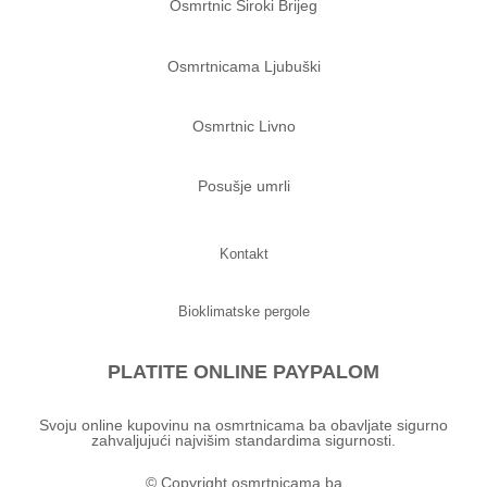
Osmrtnic Siroki Brijeg
Osmrtnicama Ljubuški
Osmrtnic Livno
Posušje umrli
Kontakt
Bioklimatske pergole
PLATITE ONLINE PAYPALOM
Svoju online kupovinu na osmrtnicama ba obavljate sigurno
zahvaljujući najvišim standardima sigurnosti.
© Copyright osmrtnicama.ba