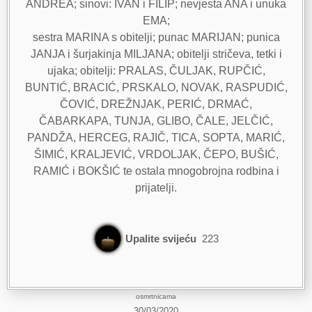
ANDREA; sinovi: IVAN i FILIP; nevjesta ANA i unuka
EMA;
sestra MARINA s obitelji; punac MARIJAN; punica
JANJA i šurjakinja MILJANA; obitelji stričeva, tetki i
ujaka; obitelji: PRALAS, ČULJAK, RUPČIĆ,
BUNTIĆ, BRACIĆ, PRSKALO, NOVAK, RASPUDIĆ,
ČOVIĆ, DREŽNJAK, PERIĆ, DRMAĆ,
ČABARKAPA, TUNJA, GLIBO, ČALE, JELČIĆ,
PANDŽA, HERCEG, RAJIČ, TICA, SOPTA, MARIĆ,
ŠIMIĆ, KRALJEVIĆ, VRDOLJAK, ČEPO, BUŠIĆ,
RAMIĆ i BOKŠIĆ te ostala mnogobrojna rodbina i
prijatelji.
Upalite svijeću
223
osmrtnicama
30/03/2020