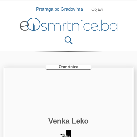
Isprobajte našu Android i IOS aplikaciju
Otvori
Pretraga po Gradovima
Objavi
Osmrtnica
Venka Leko