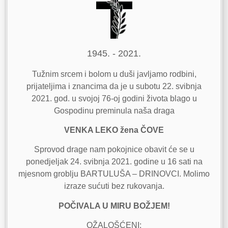
1945. - 2021.
Tužnim srcem i bolom u duši javljamo rodbini,
prijateljima i znancima da je u subotu 22. svibnja
2021. god. u svojoj 76-oj godini života blago u
Gospodinu preminula naša draga
VENKA LEKO žena ČOVE
Sprovod drage nam pokojnice obavit će se u
ponedjeljak 24. svibnja 2021. godine u 16 sati na
mjesnom groblju BARTULUŠA – DRINOVCI. Molimo
izraze sućuti bez rukovanja.
POČIVALA U MIRU BOŽJEM!
OŽALOŠĆENI: