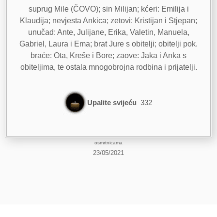
suprug Mile (ČOVO); sin Milijan; kćeri: Emilija i
Klaudija; nevjesta Ankica; zetovi: Kristijan i Stjepan;
unučad: Ante, Julijane, Erika, Valetin, Manuela,
Gabriel, Laura i Ema; brat Jure s obitelji; obitelji pok.
braće: Ota, Kreše i Bore; zaove: Jaka i Anka s
obiteljima, te ostala mnogobrojna rodbina i prijatelji.
Upalite svijeću
332
osmrtnicama
23/05/2021