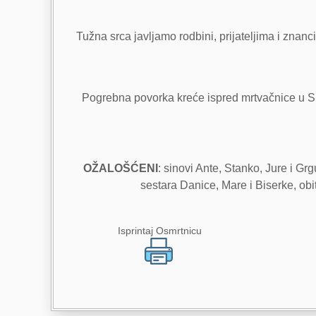
Tužna srca javljamo rodbini, prijateljima i zna
Pogrebna povorka kreće ispred mrtvačnice u Su
OŽALOŠĆENI
: sinovi Ante, Stanko, Jure i Grgu
sestara Danice, Mare i Biserke, obit
Isprintaj Osmrtnicu