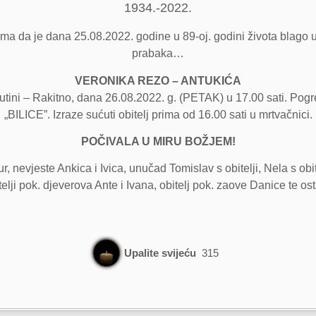
1934.-2022.
ncima da je dana 25.08.2022. godine u 89-oj. godini života blag
prabaka…
VERONIKA REZO – ANTUKIĆA
tini – Rakitno, dana 26.08.2022. g. (PETAK) u 17.00 sati. Pogr
„BILICE”. Izraze sućuti obitelj prima od 16.00 sati u mrtvačnici.
POČIVALA U MIRU BOŽJEM!
r, nevjeste Ankica i Ivica, unučad Tomislav s obitelji, Nela s obitel
elji pok. djeverova Ante i Ivana, obitelj pok. zaove Danice te ost
Upalite svijeću
315