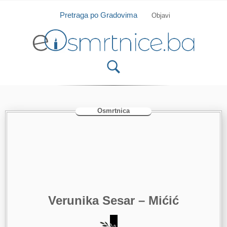
Isprobajte našu Android i IOS aplikaciju
Otvori
Pretraga po Gradovima
Objavi
Osmrtnica
Verunika Sesar – Mićić