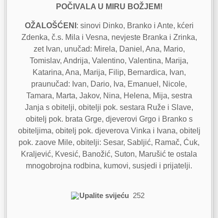
POČIVALA U MIRU BOŽJEM!
OŽALOŠĆENI
: sinovi Dinko, Branko i Ante, kćeri
Zdenka, č.s. Mila i Vesna, nevjeste Branka i Zrinka,
zet Ivan, unučad: Mirela, Daniel, Ana, Mario,
Tomislav, Andrija, Valentino, Valentina, Marija,
Katarina, Ana, Marija, Filip, Bernardica, Ivan,
praunučad: Ivan, Dario, Iva, Emanuel, Nicole,
Tamara, Marta, Jakov, Nina, Helena, Mija, sestra
Janja s obitelji, obitelji pok. sestara Ruže i Slave,
obitelj pok. brata Grge, djeverovi Grgo i Branko s
obiteljima, obitelj pok. djeverova Vinka i Ivana, obitelj
pok. zaove Mile, obitelji: Sesar, Sabljić, Ramač, Ćuk,
Kraljević, Kvesić, Banožić, Suton, Marušić te ostala
mnogobrojna rodbina, kumovi, susjedi i prijatelji.
Upalite svijeću
252