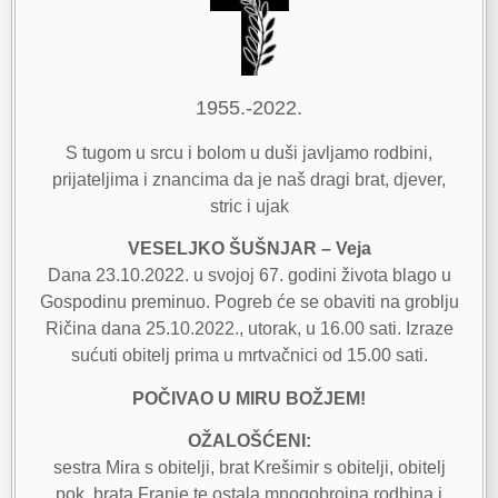
1955.-2022.
S tugom u srcu i bolom u duši javljamo rodbini,
prijateljima i znancima da je naš dragi brat, djever,
stric i ujak
VESELJKO ŠUŠNJAR – Veja
Dana 23.10.2022. u svojoj 67. godini života blago u
Gospodinu preminuo. Pogreb će se obaviti na groblju
Ričina dana 25.10.2022., utorak, u 16.00 sati. Izraze
sućuti obitelj prima u mrtvačnici od 15.00 sati.
POČIVAO U MIRU BOŽJEM!
OŽALOŠĆENI:
sestra Mira s obitelji, brat Krešimir s obitelji, obitelj
pok. brata Franje te ostala mnogobrojna rodbina i