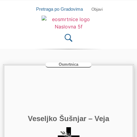
Isprobajte našu Android i IOS aplikaciju
Otvori
Pretraga po Gradovima
Objavi
Osmrtnica
Veseljko Šušnjar – Veja