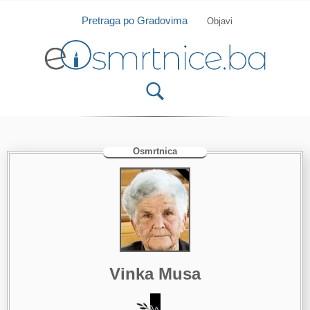
Isprobajte našu Android i IOS aplikaciju
Otvori
Pretraga po Gradovima
Objavi
Osmrtnica
Vinka Musa