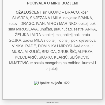
POČIVALA U MIRU BOŽJEM!
OŽALOŠĆENI
: sin GOJKO – BRACO, kćeri:
SLAVICA, SNJEŽANA i MILA, nevjesta IVANKA,
zetovi: DRAGO, IVAN, MIRO i MARINKO, obitelj pok.
sina MIROSLAVA, unučad, praunučad, sestre: ANKA,
ŽELJKA i MIRA s obiteljima, obitelj pok. brata
GOJKA, zaova MILA s obitelji, obitelji pok. djeverova:
VINKA, RADE, DOMINIKA i MIROSLAVA obitelji:
MUSA, MIKULIĆ, BRZICA, GRUBIŠIĆ, ALPEZA,
KOLOBARIĆ, SKOKO, KLARIĆ, SLIŠKOVIĆ,
MIJATOVIĆ te ostala mnogobrojna rodbina, kumovi i
prijatelji.
Upalite svijeću
422
osmrtnicama