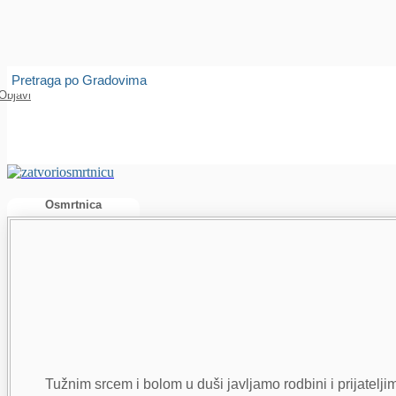
Isprobajte našu Android i IOS aplikaciju
Otvori
Pretraga po Gradovima
Objavi
Osmrtnica
Tužnim srcem i bolom u duši javljamo rodbini i prijatelji