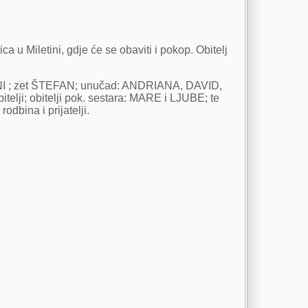
a u Miletini, gdje će se obaviti i pokop. Obitelj
I ; zet ŠTEFAN; unučad: ANDRIANA, DAVID,
i; obitelji pok. sestara: MARE i LJUBE; te
bina i prijatelji.