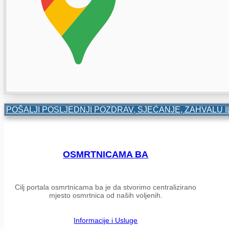
POŠALJI POSLJEDNJI POZDRAV, SJEĆANJE, ZAHVALU I
OSMRTNICAMA BA
Cilj portala osmrtnicama ba je da stvorimo centralizirano
mjesto osmrtnica od naših voljenih.
Informacije i Usluge