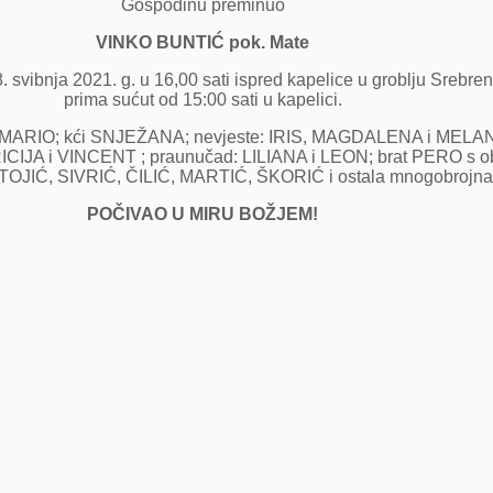
Gospodinu preminuo
VINKO BUNTIĆ pok. Mate
svibnja 2021. g. u 16,00 sati ispred kapelice u groblju Srebrenic
prima sućut od 15:00 sati u kapelici.
MARIO; kći SNJEŽANA; nevjeste: IRIS, MAGDALENA i MELAN
 i VINCENT ; praunučad: LILIANA i LEON; brat PERO s obitelj
OJIĆ, SIVRIĆ, ČILIĆ, MARTIĆ, ŠKORIĆ i ostala mnogobrojna rod
POČIVAO U MIRU BOŽJEM!