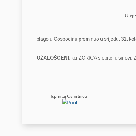
U vje
blago u Gospodinu preminuo u srijedu, 31. kolo
OŽALOŠĆENI
: kći ZORICA s obitelji, sinovi
Isprintaj Osmrtnicu