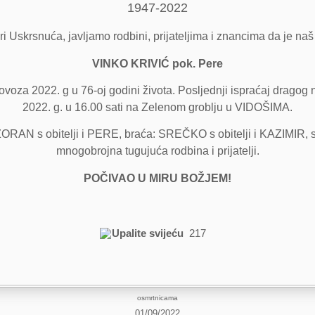
1947-2022
ri Uskrsnuća, javljamo rodbini, prijateljima i znancima da je naš
VINKO KRIVIĆ pok. Pere
voza 2022. g u 76-oj godini života. Posljednji ispraćaj dragog n
2022. g. u 16.00 sati na Zelenom groblju u VIDOŠIMA.
: ZORAN s obitelji i PERE, braća: SREČKO s obitelji i KAZIMIR, 
mnogobrojna tugujuća rodbina i prijatelji.
POČIVAO U MIRU BOŽJEM!
Upalite svijeću
217
osmrtnicama
01/09/2022