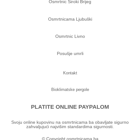
Osmrtnic Siroki Brijeg
Osmrtnicama Ljubuški
Osmrtnic Livno
Posušje umrli
Kontakt
Bioklimatske pergole
PLATITE ONLINE PAYPALOM
Svoju online kupovinu na osmrtnicama ba obavljate sigurno
zahvaljujući najvišim standardima sigurnosti.
© Copyright osmrtnicama.ba