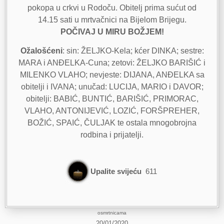
pokopa u crkvi u Rodoču. Obitelj prima sućut od
14.15 sati u mrtvačnici na Bijelom Brijegu.
POČIVAJ U MIRU BOŽJEM!
Ožalošćeni
: sin: ŽELJKO-Kela; kćer DINKA; sestre:
MARA i ANĐELKA-Cuna; zetovi: ŽELJKO BARIŠIĆ i
MILENKO VLAHO; nevjeste: DIJANA, ANĐELKA sa
obitelji i IVANA; unučad: LUCIJA, MARIO i DAVOR;
obitelji: BABIĆ, BUNTIĆ, BARIŠIĆ, PRIMORAC,
VLAHO, ANTONIJEVIĆ, LOZIĆ, FORŠPREHER,
BOŽIĆ, SPAIĆ, ČULJAK te ostala mnogobrojna
rodbina i prijatelji.
Upalite svijeću
611
osmrtnicama
20/01/2020