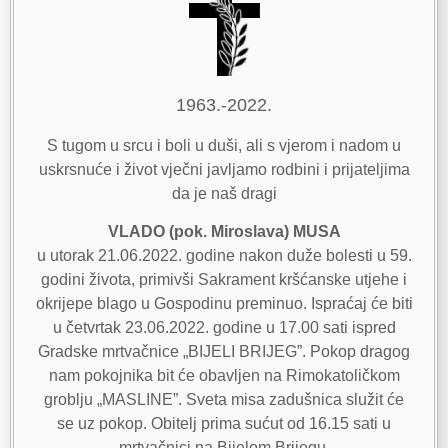
1963.-2022.
S tugom u srcu i boli u duši, ali s vjerom i nadom u
uskrsnuće i život vječni javljamo rodbini i prijateljima
da je naš dragi
VLADO (pok. Miroslava) MUSA
u utorak 21.06.2022. godine nakon duže bolesti u 59.
godini života, primivši Sakrament kršćanske utjehe i
okrijepe blago u Gospodinu preminuo. Ispraćaj će biti
u četvrtak 23.06.2022. godine u 17.00 sati ispred
Gradske mrtvačnice „BIJELI BRIJEG”. Pokop dragog
nam pokojnika bit će obavljen na Rimokatoličkom
groblju „MASLINE”. Sveta misa zadušnica služit će
se uz pokop. Obitelj prima sućut od 16.15 sati u
mrtvačnici na Bijelom Brijegu.