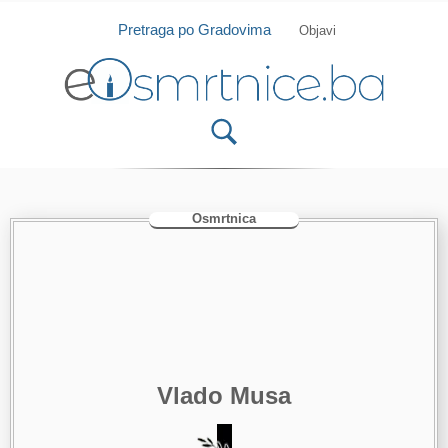
Isprobajte našu Android i IOS aplikaciju
Otvori
Pretraga po Gradovima
Objavi
Osmrtnica
Vlado Musa