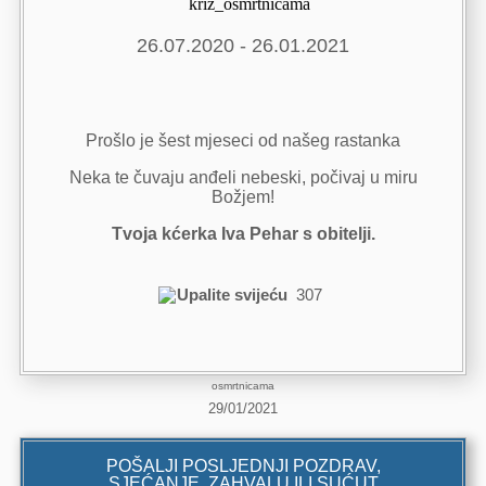
26.07.2020 - 26.01.2021
Prošlo je šest mjeseci od našeg rastanka
Neka te čuvaju anđeli nebeski, počivaj u miru
Božjem!
Tvoja kćerka Iva Pehar s obitelji.
Upalite svijeću
307
osmrtnicama
29/01/2021
POŠALJI POSLJEDNJI POZDRAV,
SJEĆANJE, ZAHVALU ILI SUĆUT