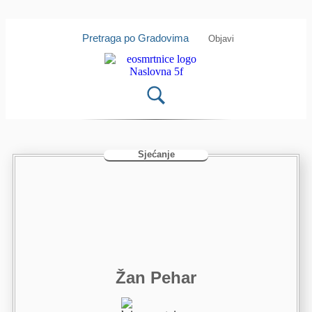
Isprobajte našu Android i IOS
Otvori
aplikaciju
Pretraga po Gradovima
Objavi
Sjećanje
Žan Pehar