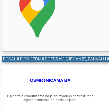
POŠALJI POSLJEDNJI POZDRAV, SJEĆANJE, ZAHVALU I
OSMRTNICAMA BA
Cilj portala osmrtnicama ba je da stvorimo centralizirano
mjesto osmrtnica od naših voljenih.