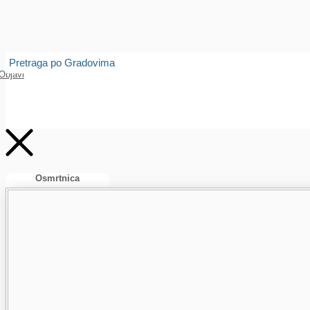
Isprobajte našu Android i IOS aplikaciju
Otvori
Pretraga po Gradovima
Objavi
Osmrtnica