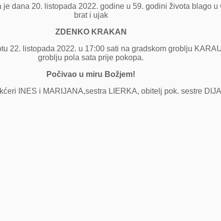
a je dana 20. listopada 2022. godine u 59. godini života blago 
brat i ujak
ZDENKO KRAKAN
otu 22. listopada 2022. u 17:00 sati na gradskom groblju KARAUL
groblju pola sata prije pokopa.
Počivao u miru Božjem!
INES i MARIJANA,sestra LIERKA, obitelj pok. sestre DIJANE, 