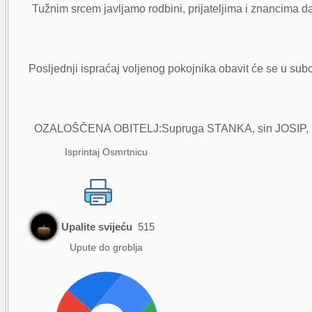
Tužnim srcem javljamo rodbini, prijateljima i znancima d
Posljednji ispraćaj voljenog pokojnika obavit će se u sub
OZALOŠČENA OBITELJ:Supruga STANKA, sin JOSIP, kćeri 
Isprintaj Osmrtnicu
Upalite svijeću
515
Upute do groblja