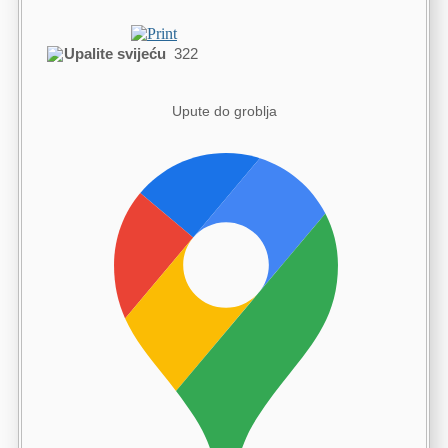
Upalite svijeću
322
Upute do groblja