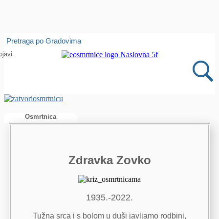
Isprobajte našu Android i IOS aplikaciju
Pretraga po Gradovima
Otvori
bjavi
Osmrtnica
Zdravka Zovko
1935.-2022.
Tužna srca i s bolom u duši javljamo rodbini,