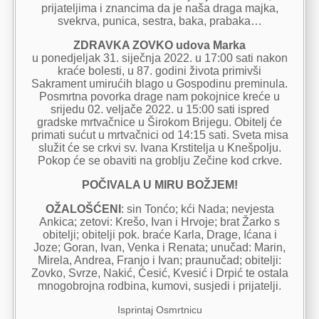
prijateljima i znancima da je naša draga majka,
svekrva, punica, sestra, baka, prabaka…
ZDRAVKA ZOVKO udova Marka
u ponedjeljak 31. siječnja 2022. u 17:00 sati nakon
kraće bolesti, u 87. godini života primivši
Sakrament umirućih blago u Gospodinu preminula.
Posmrtna povorka drage nam pokojnice kreće u
srijedu 02. veljače 2022. u 15:00 sati ispred
gradske mrtvačnice u Širokom Brijegu. Obitelj će
primati sućut u mrtvačnici od 14:15 sati. Sveta misa
služit će se crkvi sv. Ivana Krstitelja u Knešpolju.
Pokop će se obaviti na groblju Zečine kod crkve.
POČIVALA U MIRU BOŽJEM!
OŽALOŠĆENI
: sin Tonćo; kći Nada; nevjesta
Ankica; zetovi: Krešo, Ivan i Hrvoje; brat Žarko s
obitelji; obitelji pok. braće Karla, Drage, Ićana i
Joze; Goran, Ivan, Venka i Renata; unučad: Marin,
Mirela, Andrea, Franjo i Ivan; praunučad; obitelji:
Zovko, Svrze, Nakić, Ćesić, Kvesić i Drpić te ostala
mnogobrojna rodbina, kumovi, susjedi i prijatelji.
Isprintaj Osmrtnicu