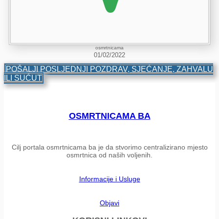
osmrtnicama
01/02/2022
POŠALJI POSLJEDNJI POZDRAV, SJEĆANJE, ZAHVALU
ILI SUĆUT
OSMRTNICAMA BA
Cilj portala osmrtnicama ba je da stvorimo centralizirano mjesto
osmrtnica od naših voljenih.
Informacije i Usluge
Objavi