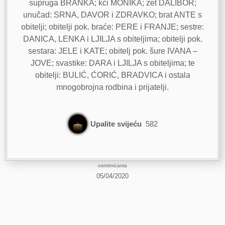
supruga BRANKA; kći MONIKA; zet DALIBOR;
unučad: SRNA, DAVOR i ZDRAVKO; brat ANTE s
obitelji; obitelji pok. braće: PERE i FRANJE; sestre:
DANICA, LENKA i LJILJA s obiteljima; obitelji pok.
sestara: JELE i KATE; obitelj pok. šure IVANA –
JOVE; svastike: DARA i LJILJA s obiteljima; te
obitelji: BULIĆ, ĆORIĆ, BRADVICA i ostala
mnogobrojna rodbina i prijatelji.
Upalite svijeću
582
osmrtnicama
05/04/2020