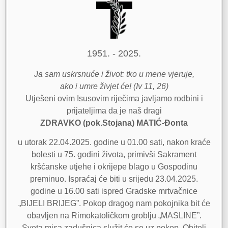
1951. - 2025.
Ja sam uskrsnuće i život: tko u mene vjeruje,
ako i umre živjet će! (Iv 11, 26)
Utješeni ovim Isusovim riječima javljamo rodbini i
prijateljima da je naš dragi
ZDRAVKO (pok.Stojana) MATIĆ-Đonta
u utorak 22.04.2025. godine u 01.00 sati, nakon kraće
bolesti u 75. godini života, primivši Sakrament
kršćanske utjehe i okrijepe blago u Gospodinu
preminuo. Ispraćaj će biti u srijedu 23.04.2025.
godine u 16.00 sati ispred Gradske mrtvačnice
„BIJELI BRIJEG”. Pokop dragog nam pokojnika bit će
obavljen na Rimokatoličkom groblju „MASLINE”.
Sveta misa zadušnica služit će se uz pokop. Obitelj