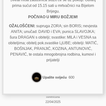
prima sućut od 15.15 sati u mrtvačnici na Bijelom
Brijegu.
POČIVAO U MIRU BOŽJEM!
OŽALOŠĆENI:
supruga ZORA; sin BORIS; nevjesta
ANITA; unučad: DAVID i EVA; punica SLAVOJKA;
šura DRAGAN s obitelji; svastike: MILA i VESNA sa
obiteljima; obitelj pok.svastike LjUBE; obitelji: MATIĆ,
BOŠNJAK, PRANJIĆ, KOZINA, ANTUNOVIĆ,
PENAVIĆ, te ostala mnogobrojna rodbina, kumovi i
prijatelji
Upalite svijeću
600
osmrtnicama
22/04/2025