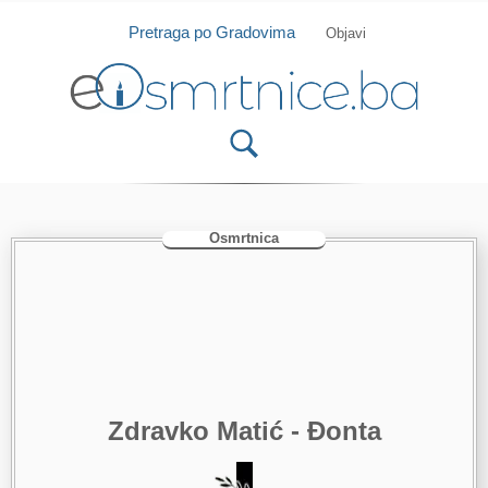
Isprobajte našu Android i IOS aplikaciju
Otvori
Pretraga po Gradovima
Objavi
Osmrtnica
Zdravko Matić - Đonta