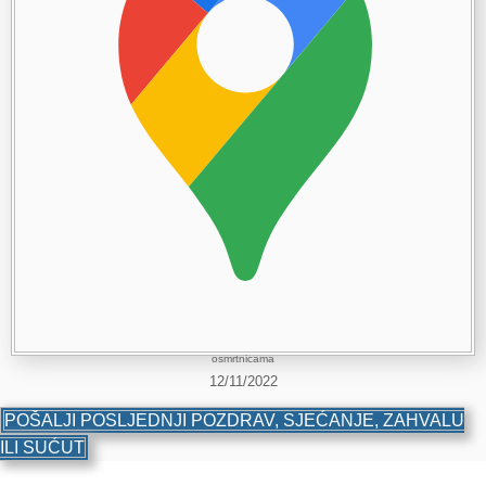
osmrtnicama
12/11/2022
POŠALJI POSLJEDNJI POZDRAV, SJEĆANJE, ZAHVALU
ILI SUĆUT