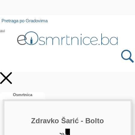
Isprobajte našu Android i IOS aplikaciju
Pretraga po Gradovima
Otvori
avi
Osmrtnica
Zdravko Šarić - Bolto