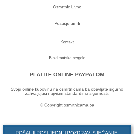
Osmrtnic Livno
Posušje umrli
Kontakt
Bioklimatske pergole
PLATITE ONLINE PAYPALOM
Svoju online kupovinu na osmrtnicama ba obavljate sigurno
zahvaljujući najvišim standardima sigurnosti.
© Copyright osmrtnicama.ba
POŠALJI POSLJEDNJI POZDRAV, SJEĆANJE,