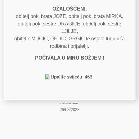
OŽALOŠĆENI:
obitelj pok. brata JOZE, obitelj pok. brata MIRKA,
obitelj pok. sestre DRAGICE, obitelj pok. sestre
LJILJE,
obitelji: MUCIĆ, DEDIĆ, GRGIĆ te ostala tugujuća
rodbina i prijatelji.
POČIVALA U MIRU BOŽJEM !
Upalite svijeću
468
osmrtnicama
26/08/2023