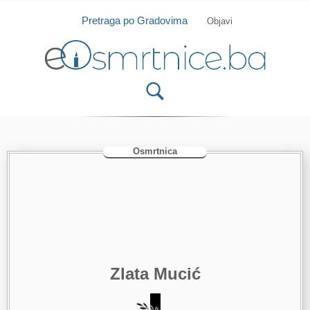
Isprobajte našu Android i IOS aplikaciju
Otvori
Pretraga po Gradovima
Objavi
Osmrtnica
Zlata Mucić