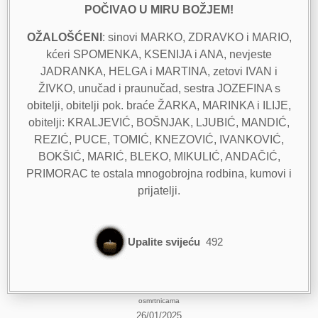
POČIVAO U MIRU BOŽJEM!
OŽALOŠĆENI
: sinovi MARKO, ZDRAVKO i MARIO,
kćeri SPOMENKA, KSENIJA i ANA, nevjeste
JADRANKA, HELGA i MARTINA, zetovi IVAN i
ŽIVKO, unučad i praunučad, sestra JOZEFINA s
obitelji, obitelji pok. braće ŽARKA, MARINKA i ILIJE,
obitelji: KRALJEVIĆ, BOŠNJAK, LJUBIĆ, MANDIĆ,
REZIĆ, PUCE, TOMIĆ, KNEZOVIĆ, IVANKOVIĆ,
BOKŠIĆ, MARIĆ, BLEKO, MIKULIĆ, ANDAČIĆ,
PRIMORAC te ostala mnogobrojna rodbina, kumovi i
prijatelji.
Upalite svijeću
492
osmrtnicama
26/01/2025