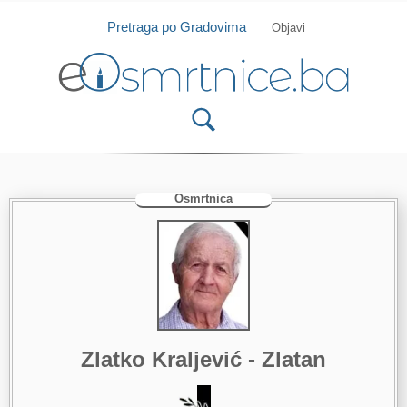
Isprobajte našu Android i IOS aplikaciju
Otvori
Pretraga po Gradovima
Objavi
Osmrtnica
Zlatko Kraljević - Zlatan