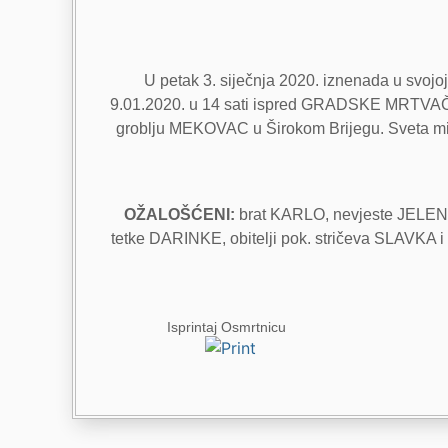
U petak 3. siječnja 2020. iznenada u svojo
9.01.2020. u 14 sati ispred GRADSKE MRTVAČNICE
groblju MEKOVAC u Širokom Brijegu. Sveta misa 
OŽALOŠĆENI:
brat KARLO, nevjeste JELENKA
tetke DARINKE, obitelji pok. stričeva SLAVK
Isprintaj Osmrtnicu