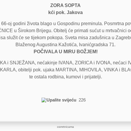
ZORA SOPTA
kći pok. Jakova
j 66-oj godini života blago u Gospodinu preminula. Posmrtna p
 u Širokom Brijegu. Obitelj će primati sućut u mrtvačnici od
služit će se tijekom pokopa. Sveta misa zadušnica u Zagrebu sl
Blaženog Augustina Kažotića, Ivanićgradska 71.
POČIVALA U MIRU BOŽJEM!
 i SNJEŽANA, nećakinje IVANA, ZORICA i IVONA, nećaci IVAN i
A i KARLA, obitelji pok. ujaka MARTINA, MIHOVILA, VINKA i 
te ostala rodbina, kumovi i prijatelji.
Upalite svijeću
226
osmrtnicama