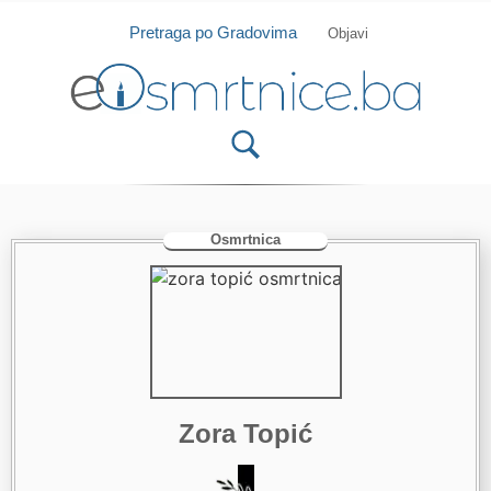
Isprobajte našu Android i IOS aplikaciju
Otvori
Pretraga po Gradovima
Objavi
Osmrtnica
Zora Topić