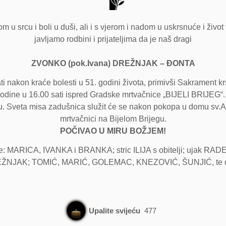
m u srcu i boli u duši, ali i s vjerom i nadom u uskrsnuće i život
javljamo rodbini i prijateljima da je naš dragi
ZVONKO (pok.Ivana) DREŽNJAK – ĐONTA
i nakon kraće bolesti u 51. godini života, primivši Sakrament 
. godine u 16.00 sati ispred Gradske mrtvačnice „BIJELI BRIJEG“
Sveta misa zadušnica služit će se nakon pokopa u domu sv.Ant
mrtvačnici na Bijelom Brijegu.
POČIVAO U MIRU BOŽJEM!
ARICA, IVANKA i BRANKA; stric ILIJA s obitelji; ujak RADE s obi
 DREŽNJAK; TOMIĆ, MARIĆ, GOLEMAC, KNEZOVIĆ, ŠUNJIĆ, te osta
Upalite svijeću
477