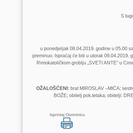
S tugo
u ponedjeljak 08.04.2019. godine u 05.00 sat
preminuo. Ispraćaj će biti u utorak 09.04.2019
Rimokatoličkom groblju „SVETI ANTE“ u Cimu. 
OŽALOŠĆENI:
brat MIROSLAV –MIĆA; sestre: M
BOŽE; obitelj pok.tetaka; obitelji:
Isprintaj Osmrtnicu