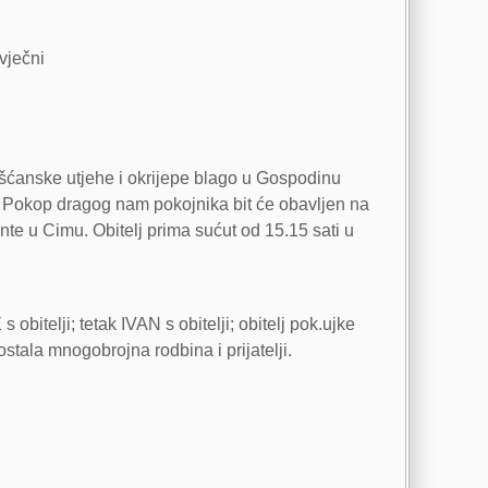
 vječni
kršćanske utjehe i okrijepe blago u Gospodinu
. Pokop dragog nam pokojnika bit će obavljen na
e u Cimu. Obitelj prima sućut od 15.15 sati u
telji; tetak IVAN s obitelji; obitelj pok.ujke
la mnogobrojna rodbina i prijatelji.