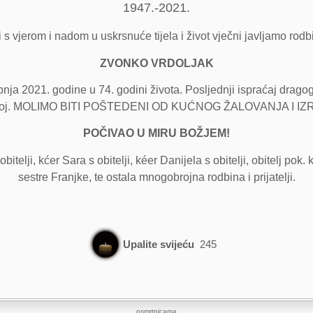
1947.-2021.
i s vjerom i nadom u uskrsnuće tijela i život vječni javljamo rodbi
ZVONKO VRDOLJAK
ja 2021. godine u 74. godini života. Posljednji ispraćaj drago
ju u Biloj. MOLIMO BITI POŠTEDENI OD KUĆNOG ŽALOVANJA
POČIVAO U MIRU BOŽJEM!
lji, kćer Sara s obitelji, kéer Danijela s obitelji, obitelj pok. kć
sestre Franjke, te ostala mnogobrojna rodbina i prijatelji.
Upalite svijeću
245
osmrtnicama