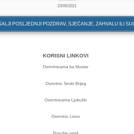
23/05/2021
ALJI POSLJEDNJI POZDRAV, SJEĆANJE, ZAHVALU ILI S
KORISNI LINKOVI
Osmrtnicama ba Mostar
Osmrtnic Siroki Brijeg
Osmrtnicama Ljubuški
Osmrtnic Livno
Posušje umrli