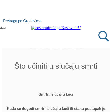
Isprobajte našu Android i IOS aplikaciju
Pretraga po Gradovima
Otvori
bjavi
Što učiniti u slučaju smrti
Smrtni slučaj u kući
Kada se dogodi smrtni slučaj u kući ili stanu postupak je