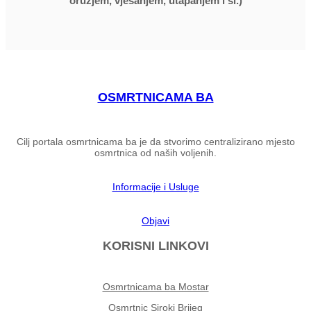
oružjem, vješanjem, utapanjem i sl.)
OSMRTNICAMA BA
Cilj portala osmrtnicama ba je da stvorimo centralizirano mjesto
osmrtnica od naših voljenih.
Informacije i Usluge
Objavi
KORISNI LINKOVI
Osmrtnicama ba Mostar
Osmrtnic Siroki Brijeg