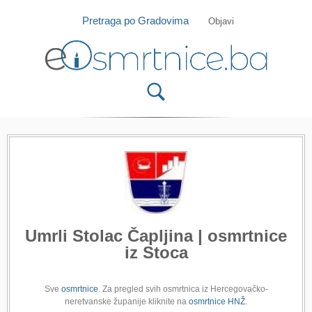
Isprobajte našu Android i IOS aplikaciju
Otvori
Pretraga po Gradovima
Objavi
Umrli Stolac Čapljina | osmrtnice
iz Stoca
Sve
osmrtnice
. Za pregled svih osmrtnica iz Hercegovačko-
neretvanske županije kliknite na
osmrtnice HNŽ
.