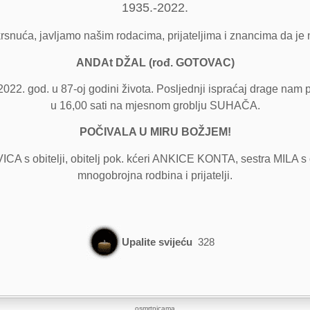
1935.-2022.
rsnuća, javljamo našim rodacima, prijateljima i znancima da je
ANDAt DŽAL (rođ. GOTOVAC)
022. god. u 87-oj godini života. Posljednji ispraćaj drage nam p
u 16,00 sati na mjesnom groblju SUHAČA.
POČIVALA U MIRU BOŽJEM!
CA s obitelji, obitelj pok. kćeri ANKICE KONTA, sestra MILA s ob
mnogobrojna rodbina i prijatelji.
Upalite svijeću
328
osmrtnicama