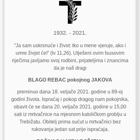
1932. - 2021.
”Ja sam uskrsnuće i život: tko u mene vjeruje, ako i
umre živjet će!” (Iv 11,26). Utješeni ovim Isusovim
riječima javljamo svoj rodbini, prijateljima i znancima
da je naš dragi
BLAGO REBAC pokojnog JAKOVA
preminuo dana 18. veljače 2021. godine u 89-oj
godini života. Ispraćaj i pokop dragog nam pokojnika,
obavit će se dana 20. veljače 2021. godine u 15,00
sati iz mrtvačnice na mjesnom katoličkom groblju u
Trebižatu. Obitelj prima sućut u mrtvačnici bez
rukovanja jedan sat prije ispraćaja.