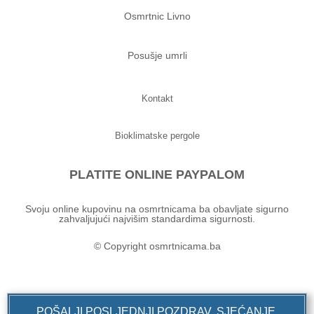
Osmrtnic Livno
Posušje umrli
Kontakt
Bioklimatske pergole
PLATITE ONLINE PAYPALOM
Svoju online kupovinu na osmrtnicama ba obavljate sigurno
zahvaljujući najvišim standardima sigurnosti.
© Copyright osmrtnicama.ba
POŠALJI POSLJEDNJI POZDRAV, SJEĆANJE,