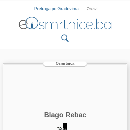
Isprobajte našu Android i IOS aplikaciju
Otvori
Pretraga po Gradovima
Objavi
Osmrtnica
Blago Rebac