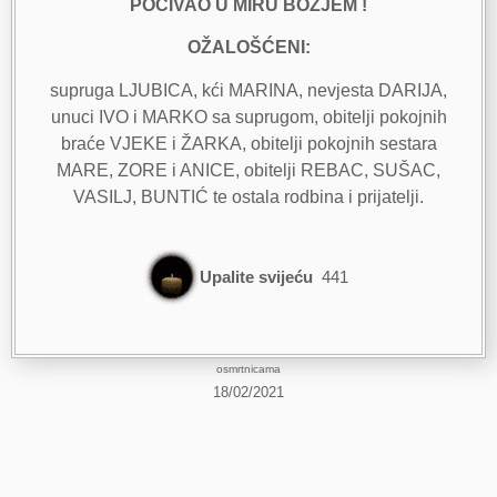
POČIVAO U MIRU BOŽJEM !
OŽALOŠĆENI:
supruga LJUBICA, kći MARINA, nevjesta DARIJA,
unuci IVO i MARKO sa suprugom, obitelji pokojnih
braće VJEKE i ŽARKA, obitelji pokojnih sestara
MARE, ZORE i ANICE, obitelji REBAC, SUŠAC,
VASILJ, BUNTIĆ te ostala rodbina i prijatelji.
Upalite svijeću
441
osmrtnicama
18/02/2021