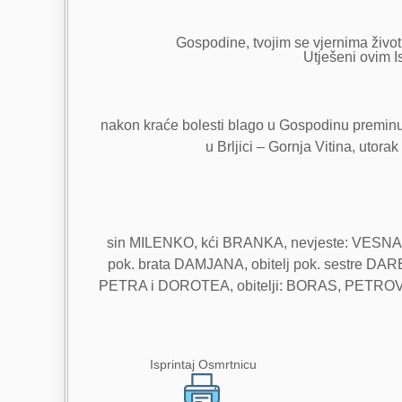
Gospodine, tvojim se vjernima život 
Utješeni ovim I
nakon kraće bolesti blago u Gospodinu preminula
u Brljici – Gornja Vitina, utora
sin MILENKO, kći BRANKA, nevjeste: VESNA, D
pok. brata DAMJANA, obitelj pok. sestre D
PETRA i DOROTEA, obitelji: BORAS, PETRO
Isprintaj Osmrtnicu