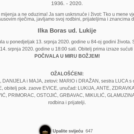
1936. - 2020.
mijenja a ne oduzima! Ja sam uskrsnuće i život: Tko u mene vjeru
susovim riječima, javljamo svoj rodbini, prijateljima i znancima 
Ilka Boras ud. Lukije
 u ponedjeljak 13. srpnja 2020. godine u 84-oj godini života. 
k 14. srpnja 2020. godine u 18:00 sati. Obitelj prima izraze sućuti 
POČIVALA U MIRU BOŽJEM!
OŽALOŠĆENI:
ANIJELA i MAJA, zetovi: MARIO i DRAŽAN, sestra LUCA s obite
ARE, obitelj pok. zaove EVICE, unučad: LUKIJA, ANTE, ZDRAV
VIĆ, PRIMORAC, OSTOJIĆ, GRBAVAC, MIKULIĆ, GLAMUZINA,
rodbina i prijatelji.
Upalite svijeću
647