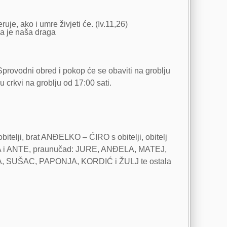
je, ako i umre živjeti će. (Iv.11,26)
da je naša draga
Sprovodni obred i pokop će se obaviti na groblju
u crkvi na groblju od 17:00 sati.
lji, brat ANĐELKO – ĆIRO s obitelji, obitelj
KA i ANTE, praunučad: JURE, ANĐELA, MATEJ,
 SUŠAC, PAPONJA, KORDIĆ i ŽULJ te ostala