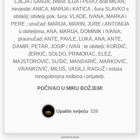
LJILJA i SANJA; zetovi: ILIJA i PERO; brat MILAN;
nevjeste: ANICA, MARIJA i KATICA ; šura SLAVKO s
obitelji; obitelji pok. šura: VLADE, IVANA, MARKA i
PERE ; unučad: MARIJA, MARIN, JURE i ANTONIJA
s obiteljima, ANA, MARIJA, DOMINIK i IVANA;
praunučad: ANTE, PAVLE, LUKA, ANA, ANTE,
DAMIR, PETAR, JOSIP i IVAN ; te obitelji: KORDIĆ,
JERKIĆ, SOLDO, PRIMORAC, ELEZ,
MAJSTOROVIĆ, SUŠIĆ, MANDARIĆ, MARKOVIĆ,
VRANKOVIĆ, MILOŠ, VASILJ, RAGUŽ i ostala
mnogobrojna rodbina i prijatelji.
POČIVAO U MIRU BOŽJEM!
Upalite svijeću
526
osmrtnicama