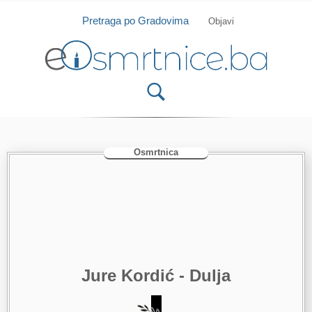
Isprobajte našu Android i IOS aplikaciju
Otvori
Pretraga po Gradovima
Objavi
Osmrtnica
Jure Kordić - Dulja