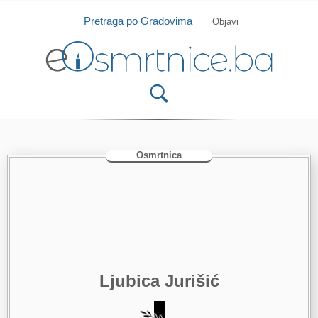
Isprobajte našu Android i IOS aplikaciju
Otvori
Pretraga po Gradovima
Objavi
Osmrtnica
Ljubica Jurišić